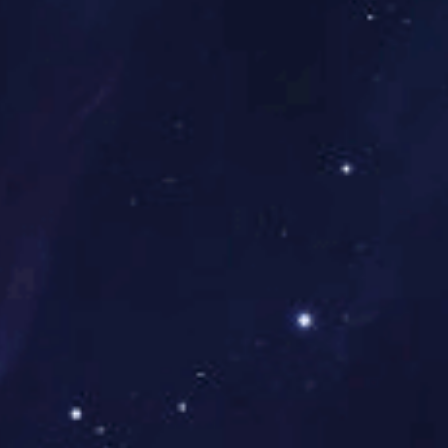
课题
行的平稳度？