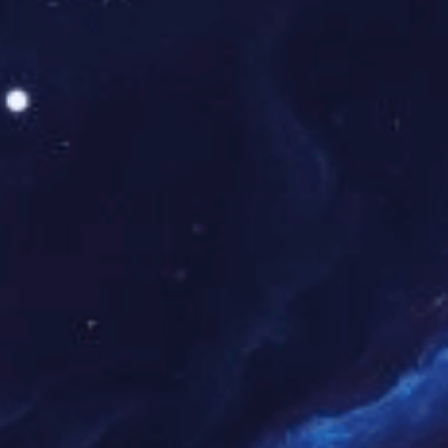
开云app登录入口
技术：
能块将两轴进行同步，并实时计算两轴的扭矩差
不平衡导致机构变形和损伤。由于龙门刚性较大
调试时间，但需要注意补偿的方向。