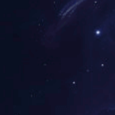
PLC电子齿轮+扭矩平衡补偿
建立主虚轴，使用电子齿轮功
和两轴的扭矩，防止出现扭矩
用PID进行调节，也减少了