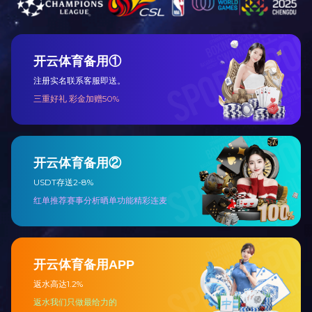
联系我们
相关网站链接
400-820-4535
微信服务号
微信资讯号