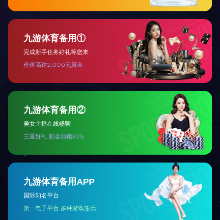
OMRON Corporation
使用须知
隐私政策
承诺事项
广告宣传说明
网站地图
© Copyright 开云app登录入口 版权所有 2005-2024.
All Rights Reserved.
京ICP备16038189号-1
沪公网安备 31011502002231号
乐鱼·体育
|
J9九游会·(中国)首页登录入口
|
乐鱼注册_乐鱼（中国）
|
乐
动平台
|
爱游戏官方网
|
9U平台
|
jiuyou(中国)官方网站
|
华体会线上平
台(集团)官方网站
|
安博电子官方网站
|