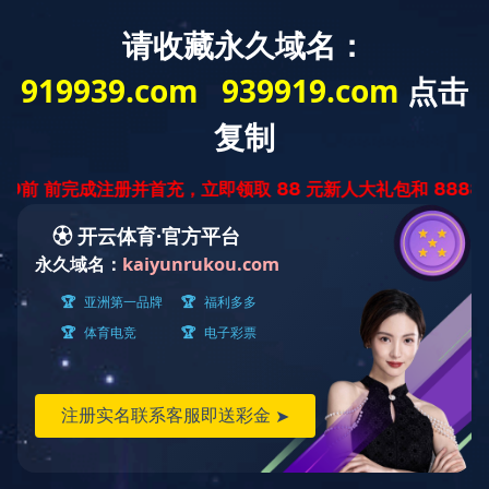
工业自动化
中国
首页
>
产品资讯
>
产品类别
>
FA自动化设备
>
外围工具
产品类别
外围工具
FA自动化设备
机械自动化控制器
手持编程器、USB串口转换电缆、RS-
硬件单元。
数据流控制器
工业PC平台
外围工具 产品一览
多轴运动控制器
外围工具有以下的
3
个产品
可编程控制器
软件
SYSMAC选装件RS
CJ1W-CIF11
外围工具
SYSMAC系列的RS
网络设备