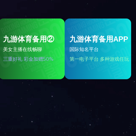
微信服务号
表
查询
链接
）(中国)有限公司
）自动化(台湾)网站
微信资讯号
）不间断电源(UPS)
）电子部品事业部
）IS网站
网站地图