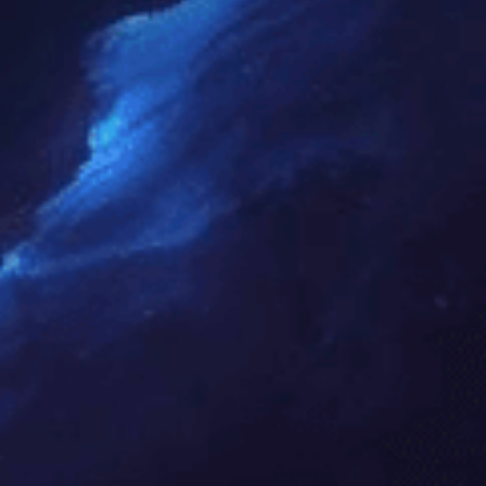
查看更多
与客户的共创据点
AUTOMATION CENTER
以i-Automation!挑战制造革新
客户和开云（中国）的共创据点
查看更多