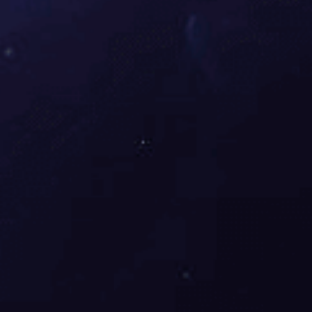
打磨技术的现场
将i-Automation!
战略性地引入本公司，
在现场迅速打磨先进技术
查看更多