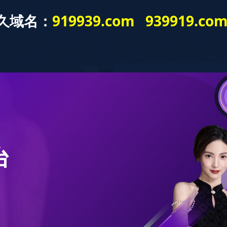
综合样本索取
下载中心
自助服务
学习园地
价值
开云（中国）工业自动化 长期愿景
Shaping the Future 2030
用自动化为人类、产业和地球
创造繁荣未来