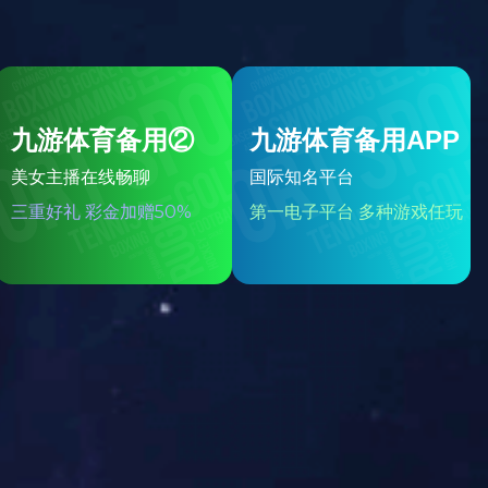
以自动化解决社会性课题，
创造繁荣未来
查看更多
i-Automation!
在制造现场解决社会困境的