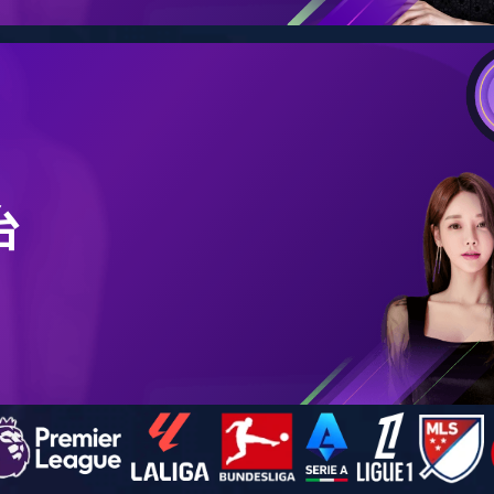
开云（中国）探索全新形式的自动化，
丰富的医、食、住产业的持续发展，
并创造人与地球共同繁