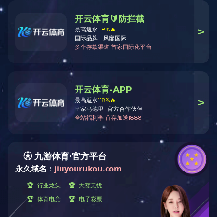
统和信息系统的高
可编程终端
IT产品
RFID系统
产品共通信息
产品防伪查询
产品停产信息
产品规格认证
体系证书信息
3C认证信息
常见问题一览表
RoHS法规信息
技术指南