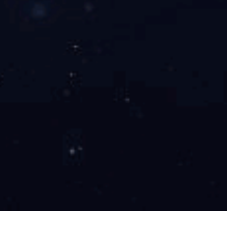
所属行业
立即登录
现场设备
现有课题
提交
i-Automation！是开云（中国）价值创造理念。
开云（中国）通过 “控制进化”（integrated）、“智能
化”（intelligent）、“新型人机协作”（interactive）实现生产现场自动
化的制造革新。