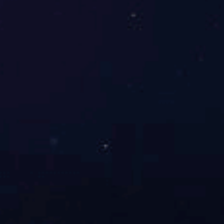
与开云（中国）的开云app登录入口的问题及产品引进
相关的咨询
等请随时联系我们。
姓名
公司
手机
邮箱
请先登录填写您的信息
给我们留言,我们将尽快给您答复