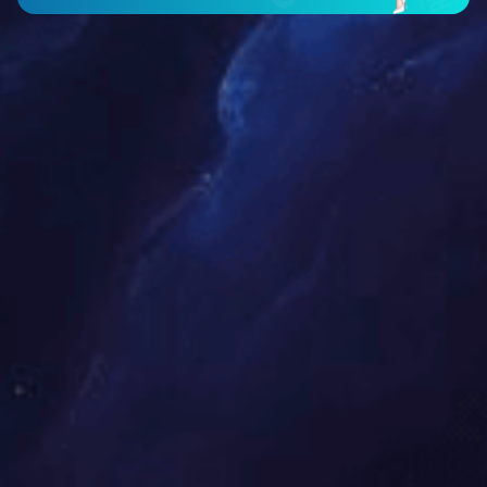
实现价值
【经营层】
■ 赋能客户完成RTP退火炉自主研发，助力高端热工装备进阶。
【业务层】
■ 协同客户完成温控技术升级，推动能效与精度突破。
【现场层】
■ 实现多路高速同步升温控制，且超调小于10℃和震荡小于10秒，
TC-WAAFER多点测温温度均一性小于10℃。