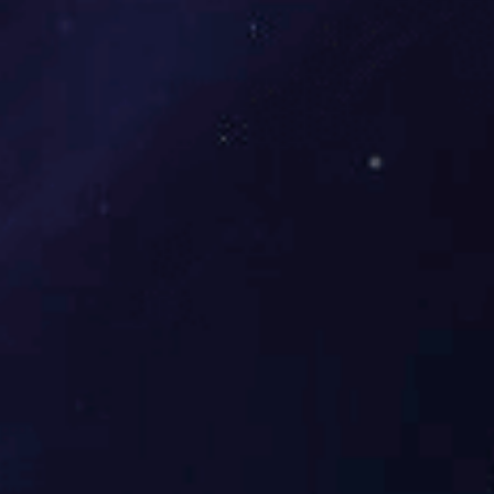
相关产品
NX102-□□□□
小巧的机身满载控制性能与信息化相融合的强大功能