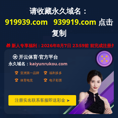
工业自动化
中国
首页
>
开云app登录入口
开云app登录入口
现场数据活用
智能化管理平
全部
半导体
二次电池
服务i-BELT
台