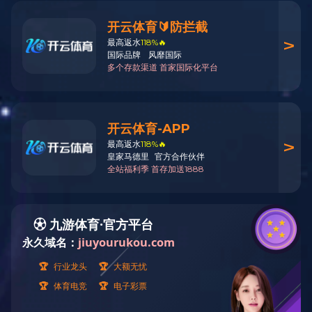
陶瓷流延机中的PET膜有无检测方案
利用光电传感器，确认流延成
型段前的PET透明膜有无
电子
加工
传感器
应用介绍
【行业】电子
【设备】流延机