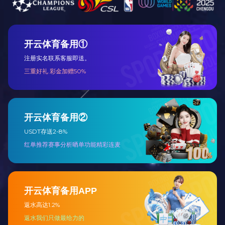
解决课题
1、多层交叉带格口传感器距离快递袋较远，需采
用满足长距离检测的漫反射型光电传感器。由于
快递包裹颜色、形状不一样，普通漫反射检测距
离变化较大，实际满包检测效果不稳定。
2、传感器的光斑需要清晰可见，便于前期的安装