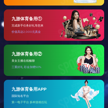
及后期的检测可视化。
价值提案
核心产品：光电传感器 E3ZG-TF81-P1A
价值点1.
E3ZG-TF系列为TOF激光检测原理，检测距离1m，有效覆盖格口
至快递袋的满袋标准位。此外，传感器不会受被测物体的颜色、材
质、形状等属性而影响检测距离，可以稳定检测如黑色包裹、白色
纸箱等色差较大的常用快递类型。
价值点2.
E3ZG-TF系列额外配备了红色LED示教光，用于实际的观测和对
光，使得检测更为简便。