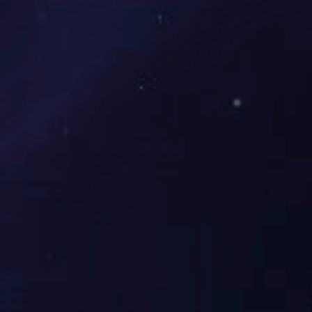
新一代小型光电传感器
与开云（中国）的开云app登录入口的问题及产品引进
相关的咨询
等请随时联系我们。
姓名