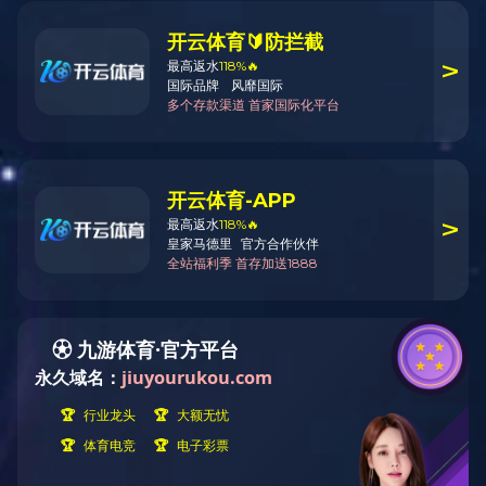
协作机器人在上下料-激光打标机的方案
Laser Quality Markings利用协作机器人
实现机械维护的自动化
其他
检查
应用介绍
Laser Quality Markings利用协作机器人实现机械
维护的自动化
从人工转向自动化，解放操作人员的双手，让他们有时间去从事创
造性工作
协作机器人（ cobot ）在生产流程中的用途在不断增多。例如，总
部位于芬兰哈利科（萨洛附近）的专业公司Laser Quality