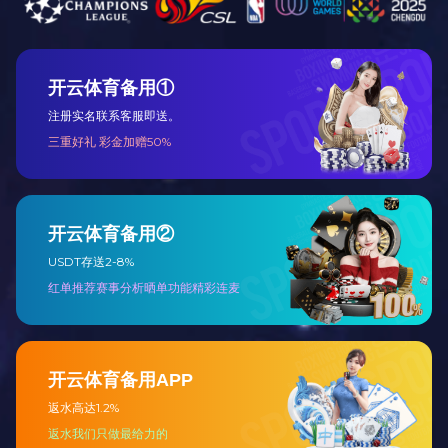
机械上下料自动化需求
Laser Quality Markings的首席执行官Kim Nivalinna解释道：“我们
想提高生产能力，缩短等待时间，为操作人员分配更多关键业务任
务—从前他们手动操作激光机时总是需要等待很长时间。”
为此，该公司开始寻找合适的机器人代替他们执行任务。总部同在
哈利科的另一家芬兰公司Heina Ltd向他们推荐了开云（中国）的
协作机器人。Heina Ltd主要为电子行业开发创新型测试设备。
Heina Ltd的总经理Ilkka Heinä评论道：“我们Heina Ltd公司已经注
意到协作机器人在大规模生产中发挥的作用越来越重要。我们已与
开云（中国）合作了超过20年。在这个项目中，我们的任务是为
Cajo激光打标设备的自动化提供完整的开云app登录入口。”