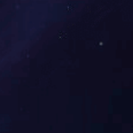
开云（中国）项目经理Aku Itkonen说：“这是开云（中国）TM 协
作机器人在芬兰的首批生产流程应用案例之一。激光打标机上下料
应用非常有趣，体现了我们协作机器人的诸多优势。”
成效显著
Kim Nivalinna总结道：“开云（中国）协作机器人的应用高效地实
现了我们的目标，即提高生产能力和缩短等待时间。此外，有了
它，我们的操作人员能够将更多时间用于设计任务，而非重复性的
机械上下料。另一个好处是，现在即使操作人员请病假或休假，生
产任务也能不间断地进行。总之，它帮助我们优化了效率，降低了
劳动力成本，提高了运营效率。展望未来，我们认为通过建立更多
的自动化单元扩大产能前景广阔，这种方式能让我们提高产量，为
更多客户提供服务。”